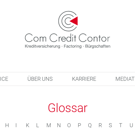
ICE
ÜBER UNS
KARRIERE
MEDIA
Glossar
H
I
K
L
M
N
O
P
Q
R
S
T
U