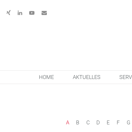
HOME
AKTUELLES
SERV
A
B
C
D
E
F
G