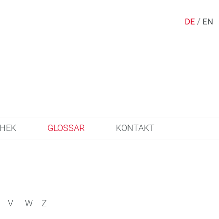
/
DE
EN
THEK
GLOSSAR
KONTAKT
V
W
Z