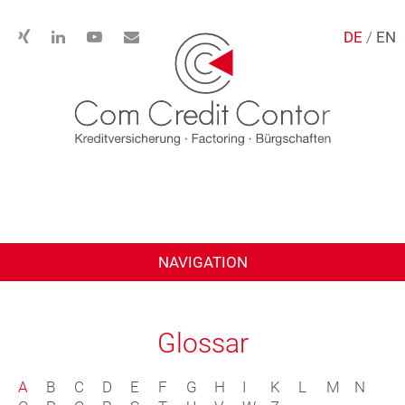
DE
/
EN
NAVIGATION
Glossar
A
B
C
D
E
F
G
H
I
K
L
M
N