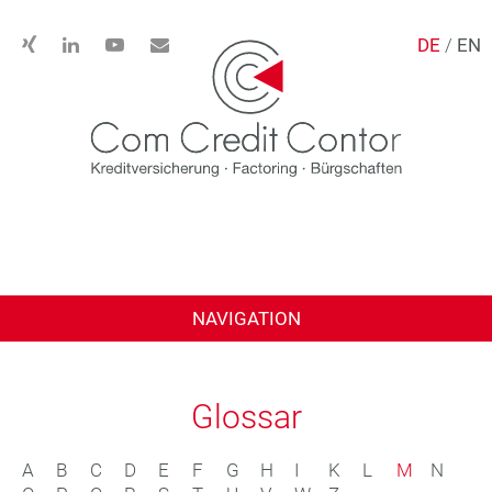
DE
/
EN
NAVIGATION
Glossar
A
B
C
D
E
F
G
H
I
K
L
M
N