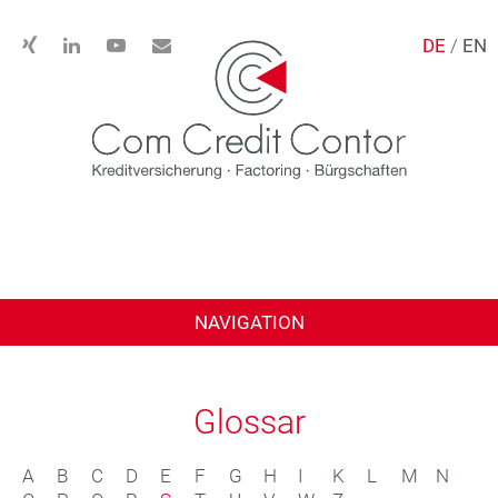
DE
/
EN
NAVIGATION
Glossar
A
B
C
D
E
F
G
H
I
K
L
M
N